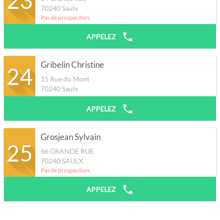
70240
Saulx
Pas de prospection.
APPELEZ
Gribelin Christine
24
15 Rue du Mont
70240
Saulx
APPELEZ
Grosjean Sylvain
25
66 GRANDE RUE
70240
SAULX
Pas de prospection.
APPELEZ