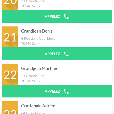
51 Grande Rue
70240
Saulx
APPELEZ
Grandjean Denis
21
4 Rue de la Courbière
70240
Saulx
APPELEZ
Grandjean Martine
22
21 Grande Rue
70240
Saulx
APPELEZ
Grattepain Adrien
23
64 Grande Rue