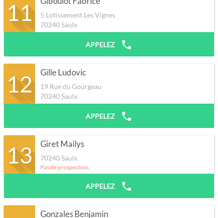
Giboulot Fabrice
11
5 Lotissement Les Vignes
70240
Saulx
APPELEZ
Gille Ludovic
12
19 Rue du Gourgeau
70240
Saulx
APPELEZ
Giret Mailys
13
70240
Saulx
Pas de prospection.
APPELEZ
Gonzales Benjamin