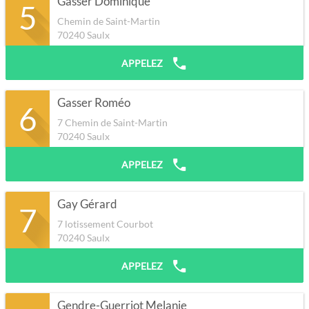
Gasser Dominique
5
Chemin de Saint-Martin
70240
Saulx
APPELEZ
Gasser Roméo
6
7 Chemin de Saint-Martin
70240
Saulx
APPELEZ
Gay Gérard
7
7 lotissement Courbot
70240
Saulx
APPELEZ
Gendre-Guerriot Melanie