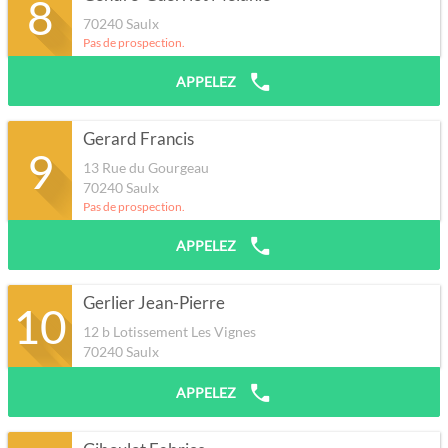
8
70240
Saulx
Pas de prospection.
APPELEZ
Gerard Francis
9
13 Rue du Gourgeau
70240
Saulx
Pas de prospection.
APPELEZ
Gerlier Jean-Pierre
10
12 b Lotissement Les Vignes
70240
Saulx
APPELEZ