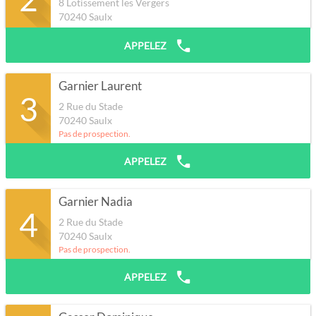
8 Lotissement les Vergers
70240
Saulx
APPELEZ
Garnier Laurent
3
2 Rue du Stade
70240
Saulx
Pas de prospection.
APPELEZ
Garnier Nadia
4
2 Rue du Stade
70240
Saulx
Pas de prospection.
APPELEZ