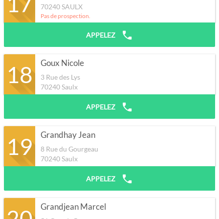
17
70240
SAULX
Pas de prospection.
APPELEZ
Goux Nicole
18
3 Rue des Lys
70240
Saulx
APPELEZ
Grandhay Jean
19
8 Rue du Gourgeau
70240
Saulx
APPELEZ
Grandjean Marcel
20