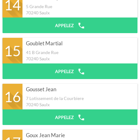
14
5 Grande Rue
70240
Saulx
APPELEZ
Goublet Martial
15
41 B Grande Rue
70240
Saulx
APPELEZ
Gousset Jean
16
7 Lotissement de la Courbiere
70240
Saulx
APPELEZ
Goux Jean Marie