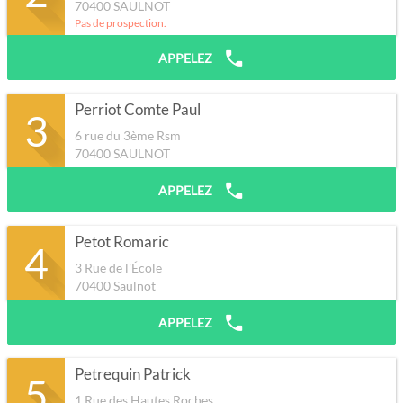
70400
SAULNOT
Pas de prospection.
APPELEZ
Perriot Comte Paul
3
6 rue du 3ème Rsm
70400
SAULNOT
APPELEZ
Petot Romaric
4
3 Rue de l'École
70400
Saulnot
APPELEZ
Petrequin Patrick
5
1 Rue des Hautes Roches