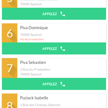
70400
Saulnot
APPELEZ
Piva Dominique
6
70400
Saulnot
Pas de prospection.
APPELEZ
Piva Sebastien
7
2 Rue du Presbytère
70400
Saulnot
APPELEZ
Puziack Isabelle
8
1 Rue des Champs Salmont