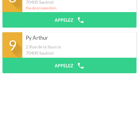
70400
Saulnot
Pas de prospection.
APPELEZ
Py Arthur
9
2 Rue de la Source
70400
Saulnot
APPELEZ