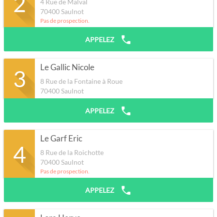
2
4 Rue de Malval
70400
Saulnot
Pas de prospection.
APPELEZ
Le Gallic Nicole
3
8 Rue de la Fontaine à Roue
70400
Saulnot
APPELEZ
Le Garf Eric
4
8 Rue de la Roichotte
70400
Saulnot
Pas de prospection.
APPELEZ