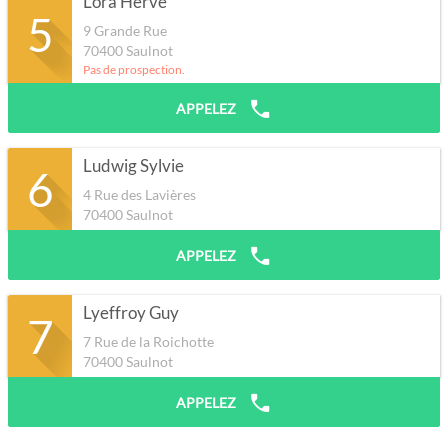
Lora Herve
5
9 Grande Rue
70400
Saulnot
Pas de prospection.
APPELEZ
Ludwig Sylvie
6
4 Rue des Lavières
70400
Saulnot
APPELEZ
Lyeffroy Guy
7
7 Rue de la Roichotte
70400
Saulnot
APPELEZ