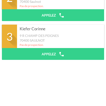
70400
Saulnot
Pas de prospection.
APPELEZ
Kiefer Corinne
3
9 R CHAMP DES PEIGNES
70400
SAULNOT
Pas de prospection.
APPELEZ