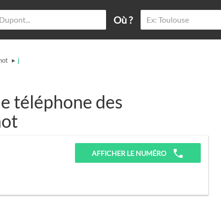
Où ?
▸
not
j
e téléphone des
not
AFFICHER LE NUMÉRO