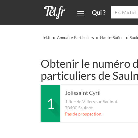
Qui ?
▸
▸
▸
Tel.fr
Annuaire Particuliers
Haute-Saône
Saul
Obtenir le numéro d
particuliers de Saul
Jolissaint Cyril
1
1 Rue de Villers sur Saulnot
70400
Saulnot
Pas de prospection.