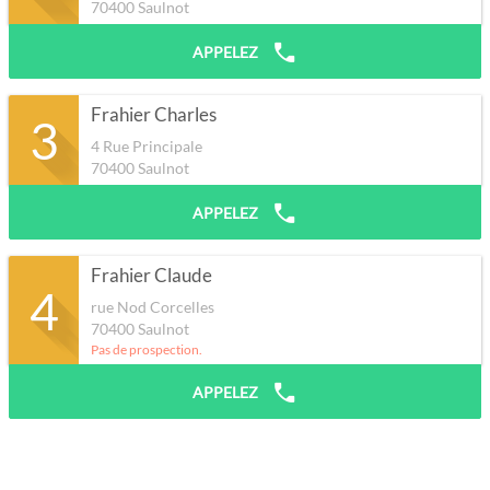
70400
Saulnot
APPELEZ
Frahier Charles
3
4 Rue Principale
70400
Saulnot
APPELEZ
Frahier Claude
4
rue Nod Corcelles
70400
Saulnot
Pas de prospection.
APPELEZ