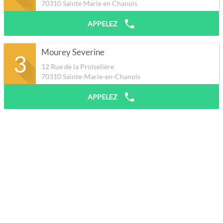
70310
Sainte Marie en Chanois
APPELEZ
Mourey Severine
3
12 Rue de la Proiselière
70310
Sainte-Marie-en-Chanois
APPELEZ