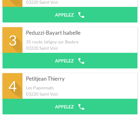
03220
Saint-Voir
APPELEZ
Peduzzi-Bayart Isabelle
3
35 route Jaligny sur Besbre
03220
Saint Voir
APPELEZ
Petitjean Thierry
4
Les Paponnats
03220
Saint Voir
APPELEZ