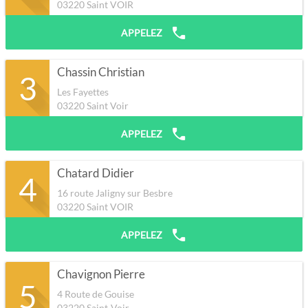
03220
Saint VOIR
APPELEZ
Chassin Christian
3
Les Fayettes
03220
Saint Voir
APPELEZ
Chatard Didier
4
16 route Jaligny sur Besbre
03220
Saint VOIR
APPELEZ
Chavignon Pierre
5
4 Route de Gouise
03220
Saint-Voir