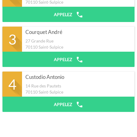
70110
Saint-Sulpice
APPELEZ
Courquet André
3
27 Grande Rue
70110
Saint-Sulpice
APPELEZ
Custodio Antonio
4
14 Rue des Pautets
70110
Saint-Sulpice
APPELEZ