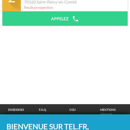
70160
Saint-Rémy-en-Comté
Pas de prospection.
APPELEZ
ENSEIGNES
F.A.Q.
CGU
MENTIONS
LÉGALES
POLITIQUE DE
POLITIQUE DE
MODIFIER MES
SUPPRESSION
BIENVENUE SUR TEL.FR,
CONFIDENTIALITÉ
COOKIES
CHOIX
COORDONNÉES
COOKIES
/