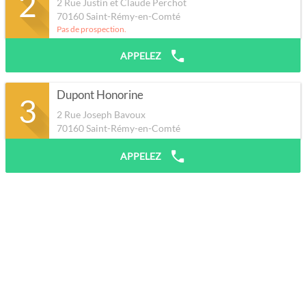
2
2 Rue Justin et Claude Perchot
70160
Saint-Rémy-en-Comté
Pas de prospection.
APPELEZ
Dupont Honorine
3
2 Rue Joseph Bavoux
70160
Saint-Rémy-en-Comté
APPELEZ