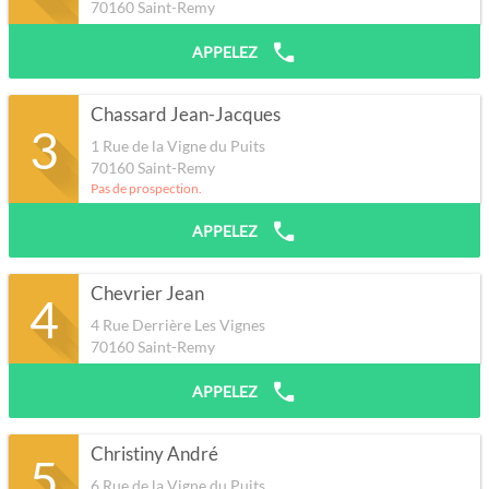
70160
Saint-Remy
APPELEZ
Chassard Jean-Jacques
3
1 Rue de la Vigne du Puits
70160
Saint-Remy
Pas de prospection.
APPELEZ
Chevrier Jean
4
4 Rue Derrière Les Vignes
70160
Saint-Remy
APPELEZ
Christiny André
5
6 Rue de la Vigne du Puits