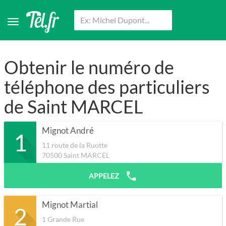
Obtenir le numéro de
téléphone des particuliers
de Saint MARCEL
Mignot André
1
11 route de la Ruotte
70500
Saint MARCEL
APPELEZ
Mignot Martial
2
1 Grande Rue