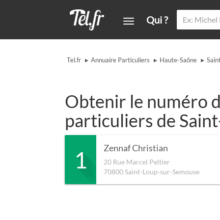
Qui ?
▸
▸
▸
Tel.fr
Annuaire Particuliers
Haute-Saône
Sain
Obtenir le numéro d
particuliers de Sai
Zennaf Christian
1
20 Rue Marcel Peltier
70800
Saint-Loup-sur-Semouse