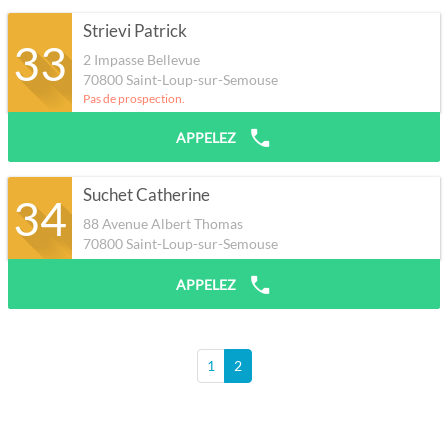
Strievi Patrick
33
2 Impasse Bellevue
70800
Saint-Loup-sur-Semouse
Pas de prospection.
APPELEZ
Suchet Catherine
34
88 Avenue Albert Thomas
70800
Saint-Loup-sur-Semouse
APPELEZ
1
2