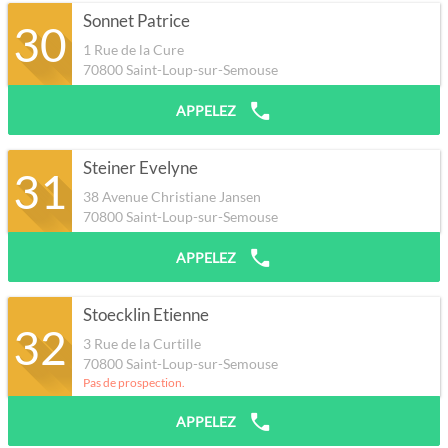
Sonnet Patrice
30
1 Rue de la Cure
70800
Saint-Loup-sur-Semouse
APPELEZ
Steiner Evelyne
31
38 Avenue Christiane Jansen
70800
Saint-Loup-sur-Semouse
APPELEZ
Stoecklin Etienne
32
3 Rue de la Curtille
70800
Saint-Loup-sur-Semouse
Pas de prospection.
APPELEZ