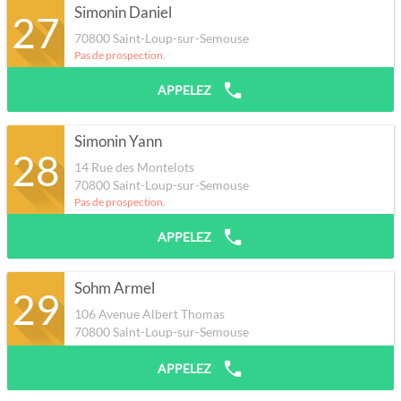
Simonin Daniel
27
70800
Saint-Loup-sur-Semouse
Pas de prospection.
APPELEZ
Simonin Yann
28
14 Rue des Montelots
70800
Saint-Loup-sur-Semouse
Pas de prospection.
APPELEZ
Sohm Armel
29
106 Avenue Albert Thomas
70800
Saint-Loup-sur-Semouse
APPELEZ