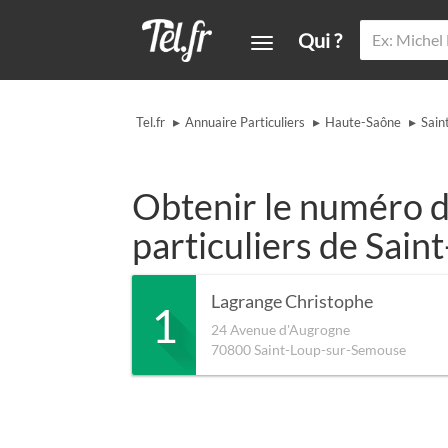
Qui ?
▸
▸
▸
Tel.fr
Annuaire Particuliers
Haute-Saône
Sain
Obtenir le numéro d
particuliers de Sai
Lagrange Christophe
1
24 Avenue d'Augrogne
70800
Saint-Loup-sur-Semouse