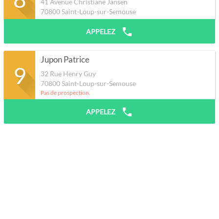
41 Avenue Christiane Jansen
70800
Saint-Loup-sur-Semouse
APPELEZ
Jupon Patrice
9
32 Rue Henry Guy
70800
Saint-Loup-sur-Semouse
Pas de prospection.
APPELEZ