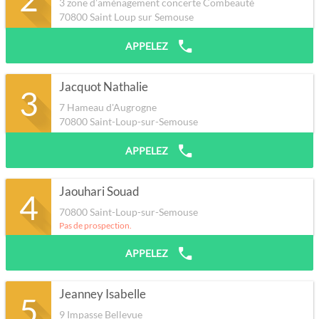
3 zone d’aménagement concerte Combeauté
70800
Saint Loup sur Semouse
APPELEZ
Jacquot Nathalie
3
7 Hameau d'Augrogne
70800
Saint-Loup-sur-Semouse
APPELEZ
Jaouhari Souad
4
70800
Saint-Loup-sur-Semouse
Pas de prospection.
APPELEZ
Jeanney Isabelle
5
9 Impasse Bellevue