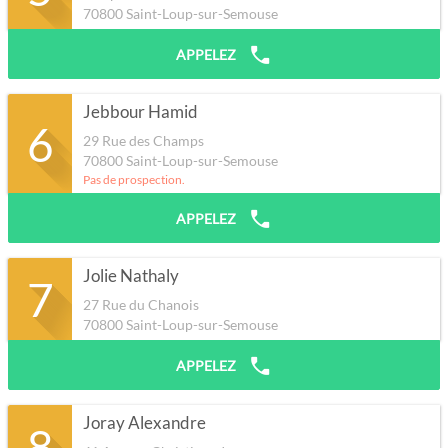
70800
Saint-Loup-sur-Semouse
APPELEZ
Jebbour Hamid
6
29 Rue des Champs
70800
Saint-Loup-sur-Semouse
Pas de prospection.
APPELEZ
Jolie Nathaly
7
27 Rue du Chanois
70800
Saint-Loup-sur-Semouse
APPELEZ
Joray Alexandre
8