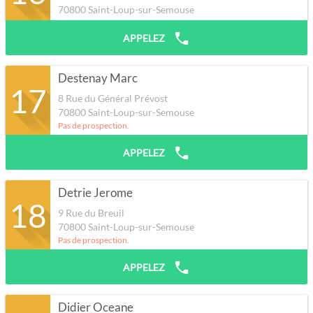
70800
Saint-Loup-sur-Semouse
APPELEZ
Destenay Marc
17
8 Rue du Général Prévost
70800
Saint-Loup-sur-Semouse
Pas de prospection.
APPELEZ
Detrie Jerome
18
9 Rue du Breuil
70800
Saint-Loup-sur-Semouse
Pas de prospection.
APPELEZ
Didier Oceane