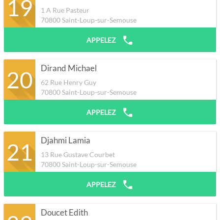
19
1 A Rue Pasteur
70800
Saint-Loup-sur-Semouse
APPELEZ
Dirand Michael
20
62 Rue Henry Guy
70800
Saint-Loup-sur-Semouse
APPELEZ
Djahmi Lamia
21
13 Rue Gustave Courbet
70800
Saint-Loup-sur-Semouse
APPELEZ
Doucet Edith