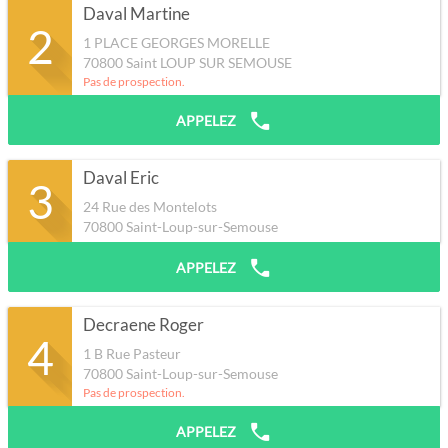
Daval Martine
2
1 PLACE GEORGES MORELLE
70800
Saint LOUP SUR SEMOUSE
Pas de prospection.
APPELEZ
Daval Eric
3
24 Rue des Montelots
70800
Saint-Loup-sur-Semouse
APPELEZ
Decraene Roger
4
1 B Rue Pasteur
70800
Saint-Loup-sur-Semouse
Pas de prospection.
APPELEZ