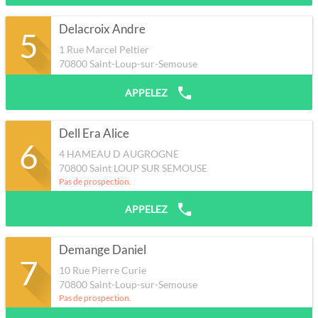
Delacroix Andre
5
1 Rue Marcel Peltier
70800
Saint-Loup-sur-Semouse
APPELEZ
Dell Era Alice
6
4 HAMEAU D AUGROGNE
70800
Saint LOUP SUR SEMOUSE
Pas de prospection.
APPELEZ
Demange Daniel
7
10 Rue Pierre Curie
70800
Saint-Loup-sur-Semouse
Pas de prospection.