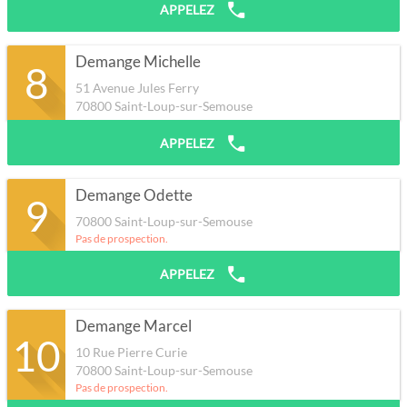
APPELEZ
Demange Michelle
8
51 Avenue Jules Ferry
70800
Saint-Loup-sur-Semouse
APPELEZ
Demange Odette
9
70800
Saint-Loup-sur-Semouse
Pas de prospection.
APPELEZ
Demange Marcel
10
10 Rue Pierre Curie
70800
Saint-Loup-sur-Semouse
Pas de prospection.