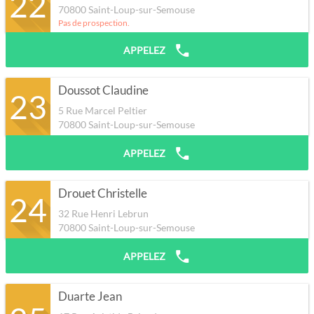
22
70800
Saint-Loup-sur-Semouse
Pas de prospection.
APPELEZ
Doussot Claudine
23
5 Rue Marcel Peltier
70800
Saint-Loup-sur-Semouse
APPELEZ
Drouet Christelle
24
32 Rue Henri Lebrun
70800
Saint-Loup-sur-Semouse
APPELEZ
Duarte Jean