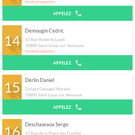
Pas de prospection.
APPELEZ
Demougin Cedric
14
13 Rue Roberte Luzet
70800
Saint-Loup-sur-Semouse
Pas de prospection.
APPELEZ
Derlin Daniel
15
2 place Georges Morelle
70800
Saint Loup sur Semouse
APPELEZ
Deschaseaux Serge
16
17 Rue de la Place des Fusilles