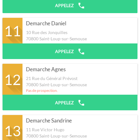
APPELEZ
Demarche Daniel
11
10 Rue des Jonquilles
70800
Saint-Loup-sur-Semouse
APPELEZ
Demarche Agnes
12
21 Rue du Général Prévost
70800
Saint-Loup-sur-Semouse
Pas de prospection.
APPELEZ
Demarche Sandrine
13
11 Rue Victor Hugo
70800
Saint-Loup-sur-Semouse