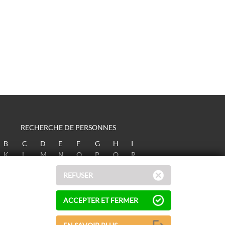
RECHERCHE DE PERSONNES
B
C
D
E
F
G
H
I
K
L
M
N
O
P
Q
R
T
U
V
W
X
Y
Z
REFUSER
ACCEPTER ET FERMER