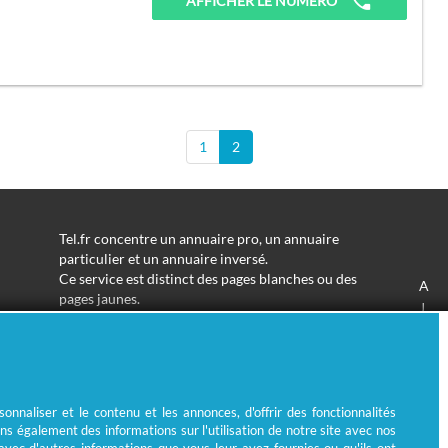
AFFICHER LE NUMÉRO
1
2
Tel.fr concentre un annuaire pro, un annuaire
particulier et un annuaire inversé.
Ce service est distinct des pages blanches ou des
A
pages jaunes.
J
Les informations utilisées peuvent donc varier en
S
fonction de votre navigation.
Trouver une adresse de particulier n'aura jamais été
aussi simple.
Tel.fr vous permet de trouver une adresse avec un
nnaliser et le contenu et les annonces, d'offrir des fonctionnalités
nom ou un métier.
ns également des informations sur l'utilisation de notre site avec nos
Enfin, l'annuaire inversé permet de trouver l'identité