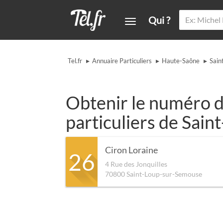
Qui ?
▸
▸
▸
Tel.fr
Annuaire Particuliers
Haute-Saône
Sain
Obtenir le numéro d
particuliers de Sai
Ciron Loraine
26
4 Rue des Jonquilles
70800
Saint-Loup-sur-Semouse