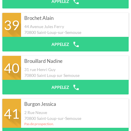
APPELEZ
Brochet Alain
39
44 Avenue Jules Ferry
70800
Saint-Loup-sur-Semouse
APPELEZ
Brouillard Nadine
40
31 rue Henri Guy
70800
Saint Loup sur Semouse
APPELEZ
Burgon Jessica
41
2 Rue Neuve
70800
Saint-Loup-sur-Semouse
Pas de prospection.