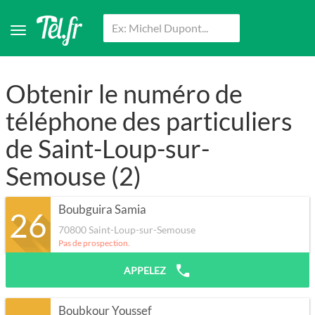
Obtenir le numéro de
téléphone des particuliers
de Saint-Loup-sur-
Semouse (2)
Boubguira Samia
26
70800
Saint-Loup-sur-Semouse
Pas de prospection.
APPELEZ
Boubkour Youssef