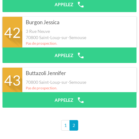
APPELEZ
Burgon Jessica
42
3 Rue Neuve
70800
Saint-Loup-sur-Semouse
Pas de prospection.
APPELEZ
Buttazoli Jennifer
43
70800
Saint-Loup-sur-Semouse
Pas de prospection.
APPELEZ
1
2