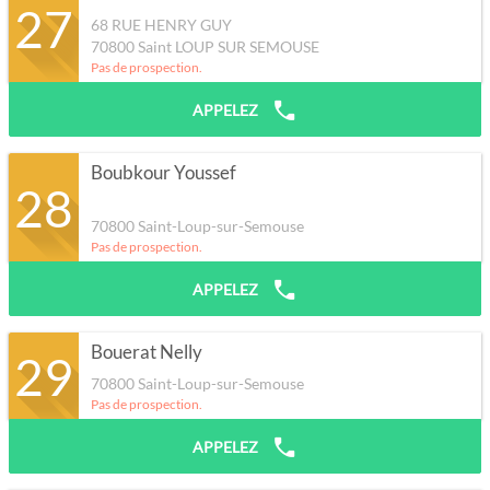
27
68 RUE HENRY GUY
70800
Saint LOUP SUR SEMOUSE
Pas de prospection.
APPELEZ
Boubkour Youssef
28
70800
Saint-Loup-sur-Semouse
Pas de prospection.
APPELEZ
Bouerat Nelly
29
70800
Saint-Loup-sur-Semouse
Pas de prospection.
APPELEZ