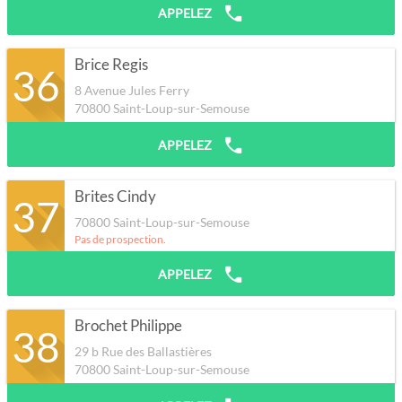
APPELEZ
Brice Regis
36
8 Avenue Jules Ferry
70800
Saint-Loup-sur-Semouse
APPELEZ
Brites Cindy
37
70800
Saint-Loup-sur-Semouse
Pas de prospection.
APPELEZ
Brochet Philippe
38
29 b Rue des Ballastières
70800
Saint-Loup-sur-Semouse