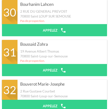
Bourhanim Lahcen
30
2 RUE DU GENERAL PREVOST
70800
Saint LOUP SUR SEMOUSE
Pas de prospection.
APPELEZ
Boussaid Zohra
31
19 Avenue Albert Thomas
70800
Saint-Loup-sur-Semouse
Pas de prospection.
APPELEZ
Bouverot Marie-Josephe
32
2 Rue Gustave Courbet
70800
Saint-Loup-sur-Semouse
APPELEZ