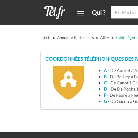
Qui ?
▸
▸
▸
Tel.fr
Annuaire Particuliers
Allier
Saint Léger 
COORDONNÉES TÉLÉPHONIQUES DES PA
A
- De Audret à 
B
- De Barbey à B
C
- De Canot à 
D
- De Da Rocha
F
- De Faure à Fl
G
- De Gacon à G