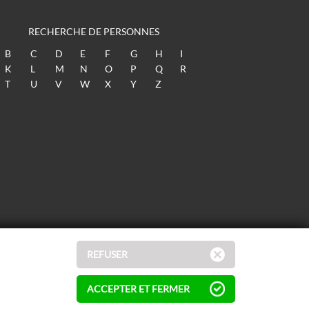
RECHERCHE DE PERSONNES
B
C
D
E
F
G
H
I
K
L
M
N
O
P
Q
R
T
U
V
W
X
Y
Z
REFUSER
ACCEPTER ET FERMER