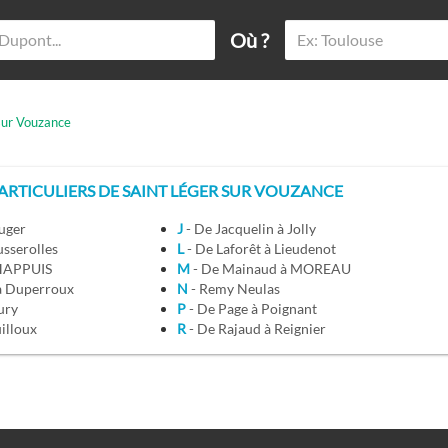
Où ?
sur Vouzance
RTICULIERS DE SAINT LÉGER SUR VOUZANCE
Auger
J
- De Jacquelin à Jolly
usserolles
L
- De Laforêt à Lieudenot
CHAPPUIS
M
- De Mainaud à MOREAU
 à Duperroux
N
- Remy Neulas
eury
P
- De Page à Poignant
uilloux
R
- De Rajaud à Reignier