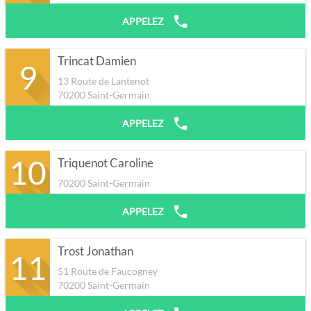
APPELEZ
Trincat Damien
9
13 Route de Lantenot
70200
Saint-Germain
APPELEZ
10
Triquenot Caroline
70200
Saint-Germain
APPELEZ
Trost Jonathan
11
51 Route de Faucogney
70200
Saint-Germain