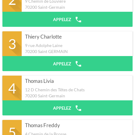
9 Chemin de Louvière
70200
Saint-Germain
APPELEZ
Thiery Charlotte
3
9 rue Adolphe Laine
70200
Saint GERMAIN
APPELEZ
Thomas Livia
4
12 D Chemin des Têtes de Chats
70200
Saint-Germain
APPELEZ
Thomas Freddy
5
4 Chemin de la Brosse