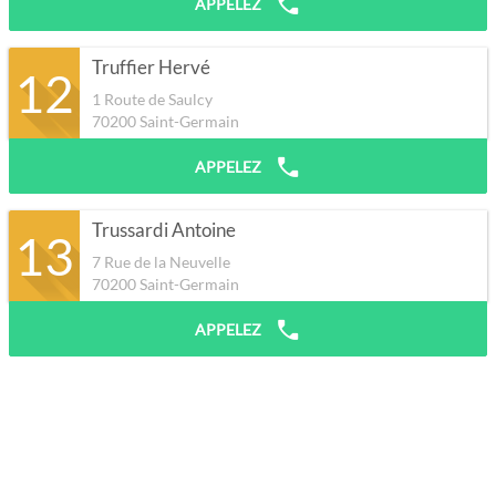
APPELEZ
Truffier Hervé
12
1 Route de Saulcy
70200
Saint-Germain
APPELEZ
Trussardi Antoine
13
7 Rue de la Neuvelle
70200
Saint-Germain
APPELEZ