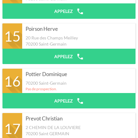
APPELEZ
Poirson Herve
15
20 Rue des Champs Meilley
70200
Saint-Germain
APPELEZ
Pottier Dominique
16
70200
Saint-Germain
Pas de prospection.
APPELEZ
Prevot Christian
17
2 CHEMIN DE LA LOUVIERE
70200
Saint GERMAIN