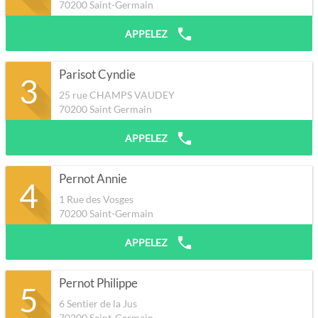
70200
Saint-Germain
APPELEZ
Parisot Cyndie
3
25 rue CHAMPS VAUDEY
70200
Saint Germain
APPELEZ
Pernot Annie
4
1 Rue des Vosges
70200
Saint-Germain
APPELEZ
Pernot Philippe
5
6 Sentier de la Jus
70200
Saint-Germain