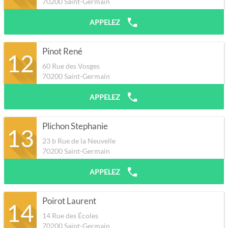
70200
Saint-Germain
APPELEZ
Pinot René
12
60 Rue des Vosges
70200
Saint-Germain
APPELEZ
Plichon Stephanie
13
23 b Rue de la Neuvelle
70200
Saint-Germain
APPELEZ
Poirot Laurent
14
14 Rue des Écoles
70200
Saint-Germain