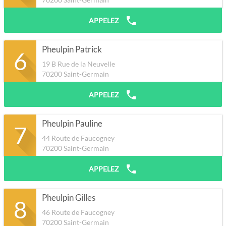
APPELEZ
Pheulpin Patrick
6
19 B Rue de la Neuvelle
70200
Saint-Germain
APPELEZ
Pheulpin Pauline
7
44 Route de Faucogney
70200
Saint-Germain
APPELEZ
Pheulpin Gilles
8
46 Route de Faucogney
70200
Saint-Germain