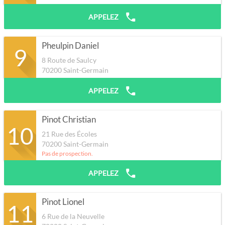
APPELEZ
Pheulpin Daniel
9
8 Route de Saulcy
70200
Saint-Germain
APPELEZ
Pinot Christian
10
21 Rue des Écoles
70200
Saint-Germain
Pas de prospection.
APPELEZ
Pinot Lionel
11
6 Rue de la Neuvelle