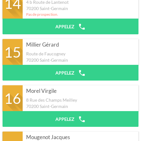
14
4 b Route de Lantenot
70200
Saint-Germain
Pas de prospection.
APPELEZ
Millier Gérard
15
Route de Faucogney
70200
Saint-Germain
APPELEZ
Morel Virgile
16
8 Rue des Champs Meilley
70200
Saint-Germain
APPELEZ
Mougenot Jacques