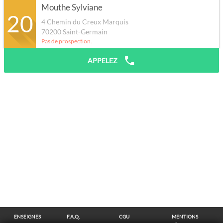
Mouthe Sylviane
20
4 Chemin du Creux Marquis
70200
Saint-Germain
Pas de prospection.
APPELEZ
ENSEIGNES
F.A.Q.
CGU
MENTIONS