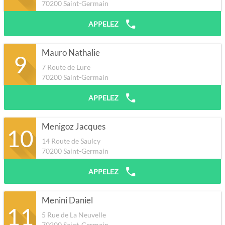
70200
Saint-Germain
APPELEZ
Mauro Nathalie
9
7 Route de Lure
70200
Saint-Germain
APPELEZ
Menigoz Jacques
10
14 Route de Saulcy
70200
Saint-Germain
APPELEZ
Menini Daniel
11
5 Rue de La Neuvelle
70200
Saint-Germain