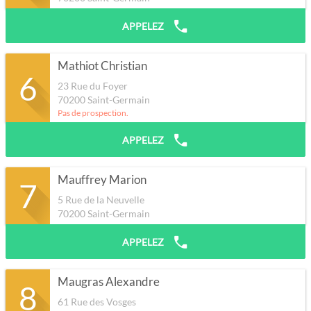
APPELEZ
Mathiot Christian
6
23 Rue du Foyer
70200
Saint-Germain
Pas de prospection.
APPELEZ
Mauffrey Marion
7
5 Rue de la Neuvelle
70200
Saint-Germain
APPELEZ
Maugras Alexandre
8
61 Rue des Vosges