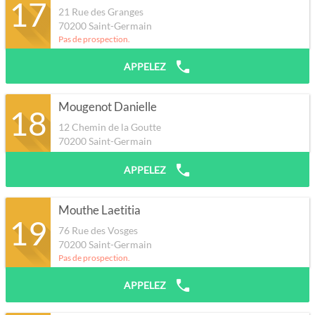
17
21 Rue des Granges
70200
Saint-Germain
Pas de prospection.
APPELEZ
Mougenot Danielle
18
12 Chemin de la Goutte
70200
Saint-Germain
APPELEZ
Mouthe Laetitia
19
76 Rue des Vosges
70200
Saint-Germain
Pas de prospection.
APPELEZ