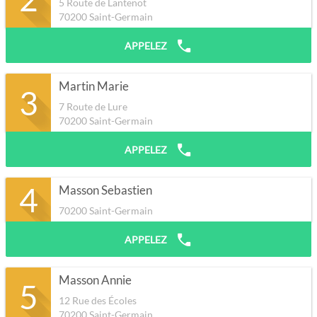
5 Route de Lantenot
70200
Saint-Germain
APPELEZ
Martin Marie
3
7 Route de Lure
70200
Saint-Germain
APPELEZ
4
Masson Sebastien
70200
Saint-Germain
APPELEZ
Masson Annie
5
12 Rue des Écoles
70200
Saint-Germain