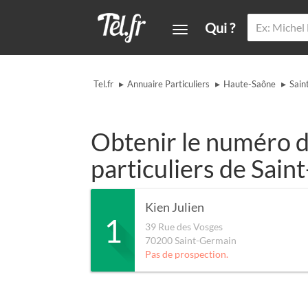
Qui ?
▸
▸
▸
Tel.fr
Annuaire Particuliers
Haute-Saône
Sain
Obtenir le numéro d
particuliers de Sai
Kien Julien
1
39 Rue des Vosges
70200
Saint-Germain
Pas de prospection.