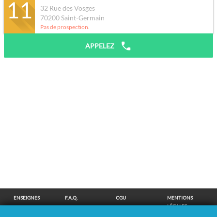
11
32 Rue des Vosges
70200
Saint-Germain
Pas de prospection.
APPELEZ
ENSEIGNES
F.A.Q.
CGU
MENTIONS
LÉGALES
POLITIQUE DE
POLITIQUE DE
MODIFIER MES
SUPPRESSION