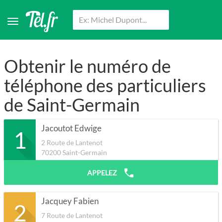
Obtenir le numéro de
téléphone des particuliers
de Saint-Germain
Jacoutot Edwige
1
2 Route de Lantenot
70200
Saint-Germain
APPELEZ
Jacquey Fabien
2
7 Route de Lantenot