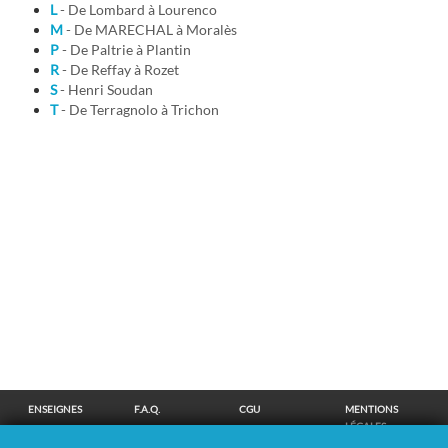
L
- De Lombard à Lourenco
M
- De MARECHAL à Moralès
P
- De Paltrie à Plantin
R
- De Reffay à Rozet
S
- Henri Soudan
T
- De Terragnolo à Trichon
ENSEIGNES
F.A.Q.
CGU
MENTIONS
LÉGALES
POLITIQUE DE
POLITIQUE DE
MODIFIER MES
SUPPRESSION