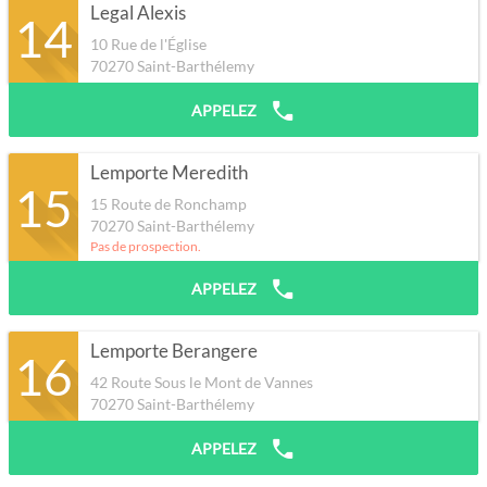
Legal Alexis
14
10 Rue de l'Église
70270
Saint-Barthélemy
APPELEZ
Lemporte Meredith
15
15 Route de Ronchamp
70270
Saint-Barthélemy
Pas de prospection.
APPELEZ
Lemporte Berangere
16
42 Route Sous le Mont de Vannes
70270
Saint-Barthélemy
APPELEZ