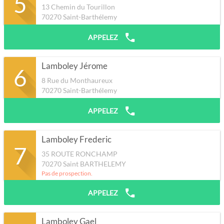
5
13 Chemin du Tourillon
70270
Saint-Barthélemy
APPELEZ
Lamboley Jérome
6
8 Rue du Monthaureux
70270
Saint-Barthélemy
APPELEZ
Lamboley Frederic
7
35 ROUTE RONCHAMP
70270
Saint BARTHELEMY
Pas de prospection.
APPELEZ
Lamboley Gael