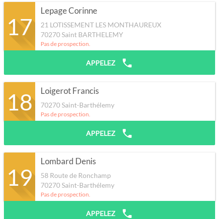
Lepage Corinne
17
21 LOTISSEMENT LES MONTHAUREUX
70270
Saint BARTHELEMY
Pas de prospection.
APPELEZ
Loigerot Francis
18
70270
Saint-Barthélemy
Pas de prospection.
APPELEZ
Lombard Denis
19
58 Route de Ronchamp
70270
Saint-Barthélemy
Pas de prospection.
APPELEZ