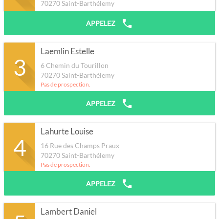
70270
Saint-Barthélemy
APPELEZ
Laemlin Estelle
3
6 Chemin du Tourillon
70270
Saint-Barthélemy
Pas de prospection.
APPELEZ
Lahurte Louise
4
16 Rue des Champs Praux
70270
Saint-Barthélemy
Pas de prospection.
APPELEZ
Lambert Daniel