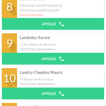
8
4 RUE DES MONTHAUREUX
70270
Saint BARTHELEMY
Pas de prospection.
APPELEZ
Lamboley Aurore
9
11 B Chemin du Bourcet
70270
Saint-Barthélemy
APPELEZ
Landry-Chapitey Mauric
10
76 Route de Ronchamp
70270
Saint-Barthélemy
APPELEZ