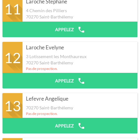
Laroche Stephane
11
4 Chemin des Pilliers
70270
Saint-Barthélemy
APPELEZ
Laroche Evelyne
12
3 Lotissement les Monthaureux
70270
Saint-Barthélemy
Pas de prospection.
APPELEZ
Lefevre Angelique
13
70270
Saint-Barthélemy
Pas de prospection.
APPELEZ