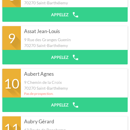
70270
Saint-Barthélemy
APPELEZ
Assat Jean-Louis
9
9 Rue des Granges Guenin
70270
Saint-Barthélemy
APPELEZ
Aubert Agnes
10
9 Chemin de la Croix
70270
Saint-Barthélemy
Pas de prospection.
APPELEZ
Aubry Gérard
11
63 Route de Ronchamp