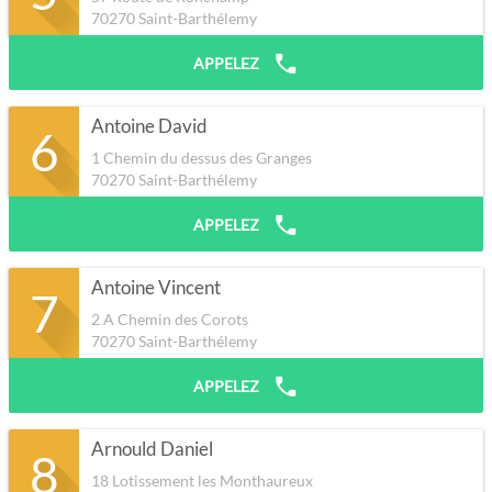
70270
Saint-Barthélemy
APPELEZ
Antoine David
6
1 Chemin du dessus des Granges
70270
Saint-Barthélemy
APPELEZ
Antoine Vincent
7
2 A Chemin des Corots
70270
Saint-Barthélemy
APPELEZ
Arnould Daniel
8
18 Lotissement les Monthaureux