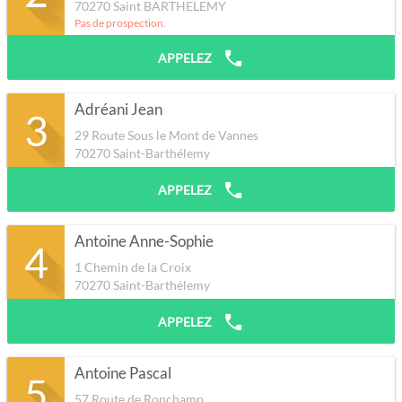
70270
Saint BARTHELEMY
Pas de prospection.
APPELEZ
Adréani Jean
3
29 Route Sous le Mont de Vannes
70270
Saint-Barthélemy
APPELEZ
Antoine Anne-Sophie
4
1 Chemin de la Croix
70270
Saint-Barthélemy
APPELEZ
Antoine Pascal
5
57 Route de Ronchamp