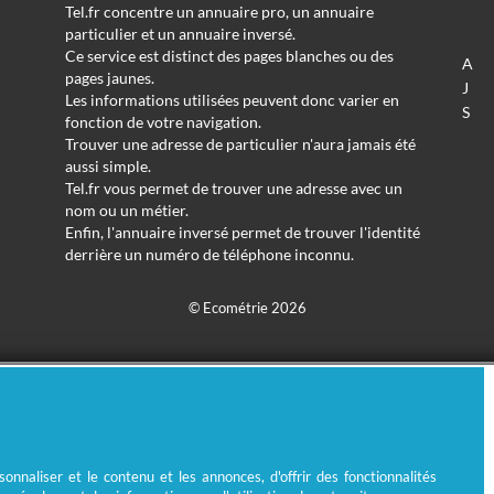
Tel.fr concentre un annuaire pro, un annuaire
particulier et un annuaire inversé.
Ce service est distinct des pages blanches ou des
A
pages jaunes.
J
Les informations utilisées peuvent donc varier en
S
fonction de votre navigation.
Trouver une adresse de particulier n'aura jamais été
aussi simple.
Tel.fr vous permet de trouver une adresse avec un
nom ou un métier.
Enfin, l'annuaire inversé permet de trouver l'identité
derrière un numéro de téléphone inconnu.
© Ecométrie 2026
nnaliser et le contenu et les annonces, d'offrir des fonctionnalités