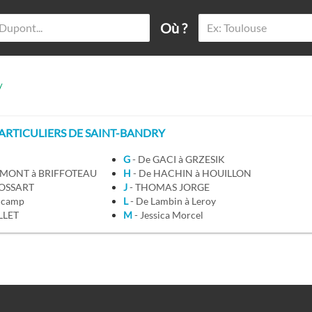
Où ?
y
RTICULIERS DE SAINT-BANDRY
G
- De GACI à GRZESIK
EMONT à BRIFFOTEAU
H
- De HACHIN à HOUILLON
 COSSART
J
- THOMAS JORGE
Ducamp
L
- De Lambin à Leroy
OLLET
M
- Jessica Morcel