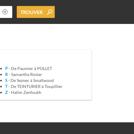
TROUVER
P
- De Paumier à POLLET
R
- Samantha Rosier
S
- De Seznec à Smallwood
T
- De TEINTURIER à Toupillier
Z
- Halim Zenfoukh