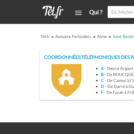
Qui ?
▸
▸
▸
Tel.fr
Annuaire Particuliers
Aisne
Saint-Bandr
COORDONNÉES TÉLÉPHONIQUES DES PA
A
- Désiré Argant
B
- De BOUCQU
C
- De Camus à
D
- De Darré à 
F
- De Farah à F