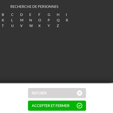
RECHERCHE DE PERSONNES
B
C
D
E
F
G
H
I
K
L
M
N
O
P
Q
R
T
U
V
W
X
Y
Z
REFUSER
ACCEPTER ET FERMER