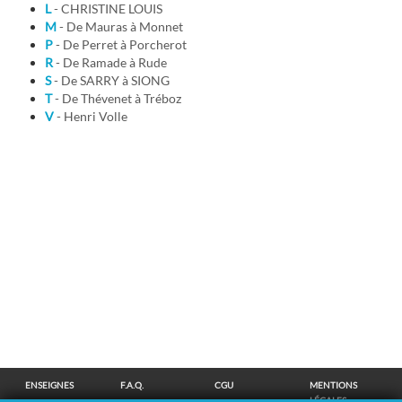
L
- CHRISTINE LOUIS
M
- De Mauras à Monnet
P
- De Perret à Porcherot
R
- De Ramade à Rude
S
- De SARRY à SIONG
T
- De Thévenet à Tréboz
V
- Henri Volle
ENSEIGNES
F.A.Q.
CGU
MENTIONS
LÉGALES