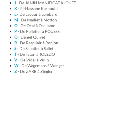
J
- De JANIN MANIFICAT à JOUET
K
- El-Hassane Karboubi
L
- De Lacour à Lombard
M
- De Maillet à Motton
O
- De Ocal à Osellame
P
- De Pelletier à POUSSE
Q
- Daniel Quivet
R
- De Raspilair à Ronjon
S
- De Sabatier à Sallet
T
- De Taton à TOLEDO
V
- De Vidal à Vulin
W
- De Wagemans à Wenger
Z
- De ZARB à Ziegler