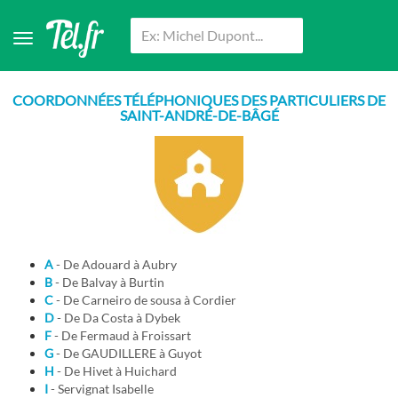
COORDONNÉES TÉLÉPHONIQUES DES PARTICULIERS DE
SAINT-ANDRÉ-DE-BÂGÉ
A
- De Adouard à Aubry
B
- De Balvay à Burtin
C
- De Carneiro de sousa à Cordier
D
- De Da Costa à Dybek
F
- De Fermaud à Froissart
G
- De GAUDILLERE à Guyot
H
- De Hivet à Huichard
I
- Servignat Isabelle