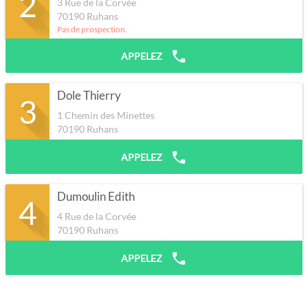
2
3 Rue de la Corvée
70190
Ruhans
Pas de prospection.
APPELEZ
Dole Thierry
3
1 Chemin des Minettes
70190
Ruhans
APPELEZ
Dumoulin Edith
4
4 Rue de la Corvée
70190
Ruhans
APPELEZ