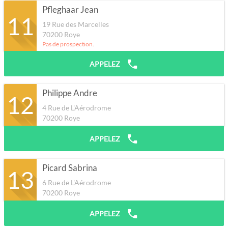
Pfleghaar Jean
11
19 Rue des Marcelles
70200
Roye
Pas de prospection.
APPELEZ
Philippe Andre
12
4 Rue de L'Aérodrome
70200
Roye
APPELEZ
Picard Sabrina
13
6 Rue de L'Aérodrome
70200
Roye
APPELEZ