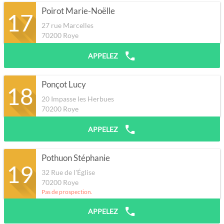
Poirot Marie-Noëlle
17
27 rue Marcelles
70200
Roye
APPELEZ
Ponçot Lucy
18
20 Impasse les Herbues
70200
Roye
APPELEZ
Pothuon Stéphanie
19
32 Rue de l'Église
70200
Roye
Pas de prospection.
APPELEZ