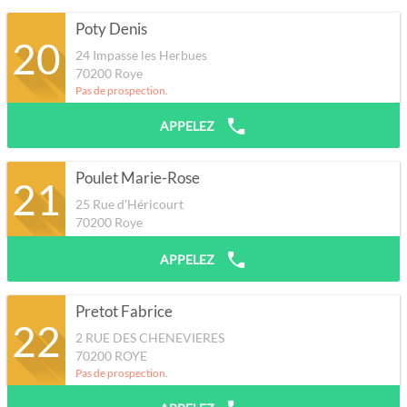
Poty Denis
20
24 Impasse les Herbues
70200
Roye
Pas de prospection.
APPELEZ
Poulet Marie-Rose
21
25 Rue d'Héricourt
70200
Roye
APPELEZ
Pretot Fabrice
22
2 RUE DES CHENEVIERES
70200
ROYE
Pas de prospection.