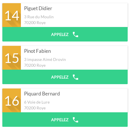
Piguet Didier
14
3 Rue du Moulin
70200
Roye
APPELEZ
Pinot Fabien
15
3 impasse Aimé Drovin
70200
Roye
APPELEZ
Piquard Bernard
16
6 Voie de Lure
70200
Roye
APPELEZ