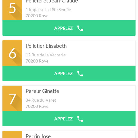
Pelleteret Jean-Claude
5
1 Impasse la Tête Semée
70200
Roye
APPELEZ
Pelletier Elisabeth
6
12 Rue de la Verrerie
70200
Roye
APPELEZ
Pereur Ginette
7
34 Rue du Varet
70200
Roye
APPELEZ
Perrin Jose