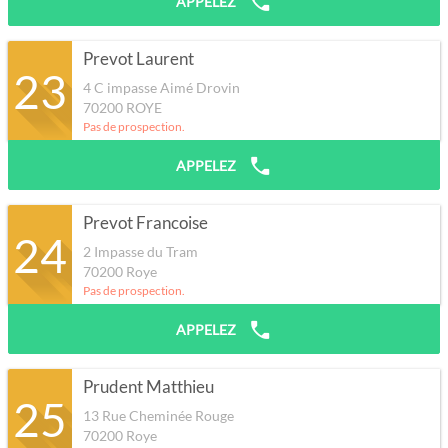
APPELEZ
Prevot Laurent
23
4 C impasse Aimé Drovin
70200
ROYE
Pas de prospection.
APPELEZ
Prevot Francoise
24
2 Impasse du Tram
70200
Roye
Pas de prospection.
APPELEZ
Prudent Matthieu
25
13 Rue Cheminée Rouge
70200
Roye