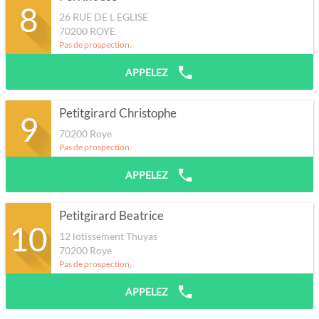
8
26 RUE DE L EGLISE
70200
ROYE
Pas de prospection.
APPELEZ
Petitgirard Christophe
9
70200
Roye
Pas de prospection.
APPELEZ
Petitgirard Beatrice
10
12 lotissement Thuyas
70200
Roye
Pas de prospection.
APPELEZ