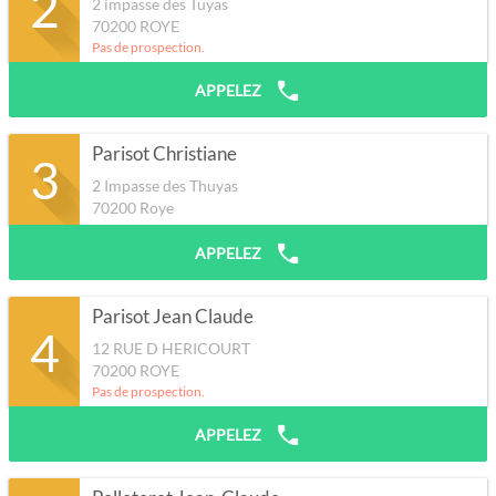
2
2 impasse des Tuyas
70200
ROYE
Pas de prospection.
APPELEZ
Parisot Christiane
3
2 Impasse des Thuyas
70200
Roye
APPELEZ
Parisot Jean Claude
4
12 RUE D HERICOURT
70200
ROYE
Pas de prospection.
APPELEZ