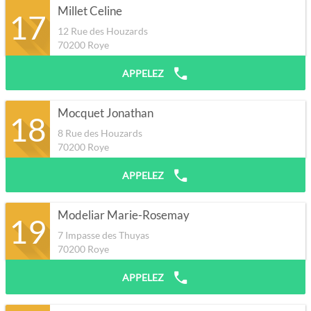
Millet Celine
17
12 Rue des Houzards
70200
Roye
APPELEZ
Mocquet Jonathan
18
8 Rue des Houzards
70200
Roye
APPELEZ
Modeliar Marie-Rosemay
19
7 Impasse des Thuyas
70200
Roye
APPELEZ