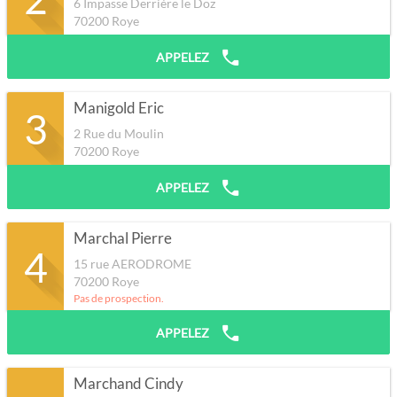
6 Impasse Derrière le Doz
70200
Roye
APPELEZ
Manigold Eric
3
2 Rue du Moulin
70200
Roye
APPELEZ
Marchal Pierre
4
15 rue AERODROME
70200
Roye
Pas de prospection.
APPELEZ
Marchand Cindy