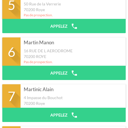
5
50 Rue de la Verrerie
70200
Roye
Pas de prospection.
APPELEZ
Martin Manon
6
16 RUE DE L AERODROME
70200
ROYE
Pas de prospection.
APPELEZ
Martinic Alain
7
4 Impasse du Bouchot
70200
Roye
APPELEZ