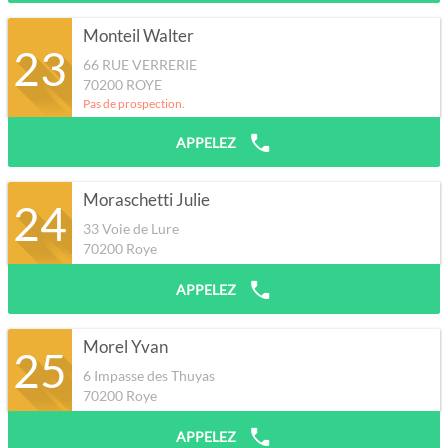
Monteil Walter
23
66 RUE VERRERIE
70200
ROYE
Pas de prospection.
APPELEZ
Moraschetti Julie
24
33 Voie de Lure
70200
Roye
APPELEZ
Morel Yvan
25
6 Impasse des Thuyas
70200
Roye
APPELEZ