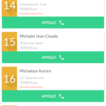
14
6 Impasse du Tram
70200
Roye
Pas de prospection.
APPELEZ
Michalet Jean-Claude
15
20 Rue du Varet
70200
Roye
APPELEZ
Michaloux Aurore
16
4 C Voie de Lure
70200
Roye
Pas de prospection.
APPELEZ