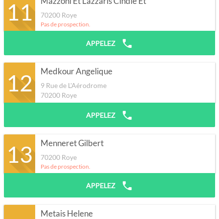
Mazzoni Et Lazzaris Cindie Et
11
70200
Roye
Pas de prospection.
APPELEZ
Medkour Angelique
12
9 Rue de L'Aérodrome
70200
Roye
APPELEZ
Menneret Gilbert
13
70200
Roye
Pas de prospection.
APPELEZ
Metais Helene