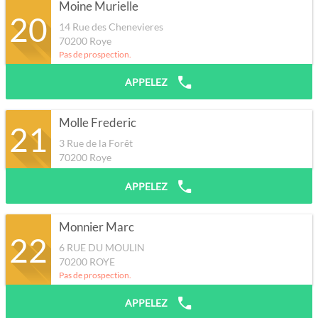
Moine Murielle
20
14 Rue des Chenevieres
70200
Roye
Pas de prospection.
APPELEZ
Molle Frederic
21
3 Rue de la Forêt
70200
Roye
APPELEZ
Monnier Marc
22
6 RUE DU MOULIN
70200
ROYE
Pas de prospection.
APPELEZ