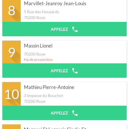
Marvillet-Jeanroy Jean-Louis
8
5 Rue des Houzards
70200
Roye
APPELEZ
Massin Lionel
9
70200
Roye
Pas de prospection.
APPELEZ
Mathieu Pierre-Antoine
10
3 Impasse du Bouchot
70200
Roye
APPELEZ