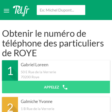
Obtenir le numéro de
téléphone des particuliers
de ROYE
Gabriel Loreen
1
50 E Rue de la Verrerie
70200
Roye
APPELEZ
Galmiche Yvonne
2
1 B Rue de la Verrerie