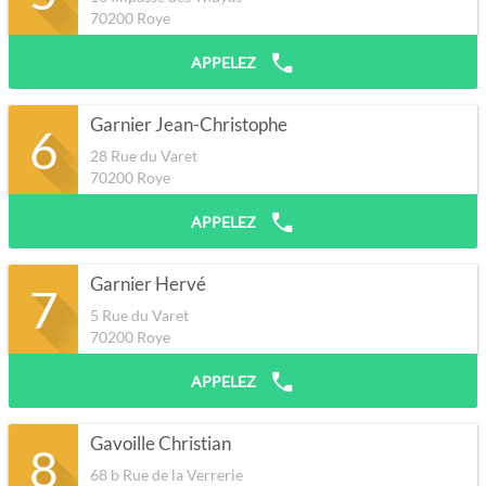
70200
Roye
APPELEZ
Garnier Jean-Christophe
6
28 Rue du Varet
70200
Roye
APPELEZ
Garnier Hervé
7
5 Rue du Varet
70200
Roye
APPELEZ
Gavoille Christian
8
68 b Rue de la Verrerie