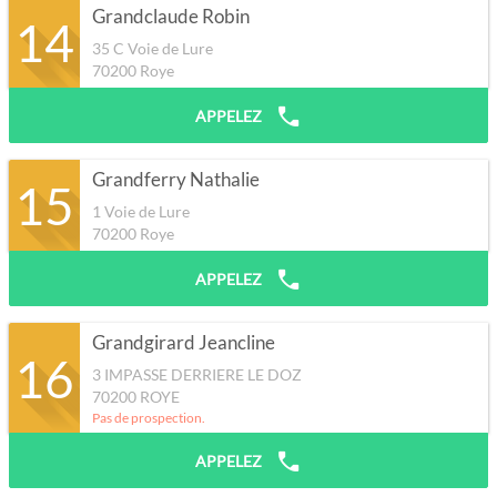
Grandclaude Robin
14
35 C Voie de Lure
70200
Roye
APPELEZ
Grandferry Nathalie
15
1 Voie de Lure
70200
Roye
APPELEZ
Grandgirard Jeancline
16
3 IMPASSE DERRIERE LE DOZ
70200
ROYE
Pas de prospection.
APPELEZ