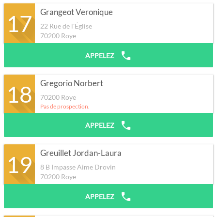
Grangeot Veronique
17
22 Rue de l'Église
70200
Roye
APPELEZ
Gregorio Norbert
18
70200
Roye
Pas de prospection.
APPELEZ
Greuillet Jordan-Laura
19
8 B Impasse Aime Drovin
70200
Roye
APPELEZ