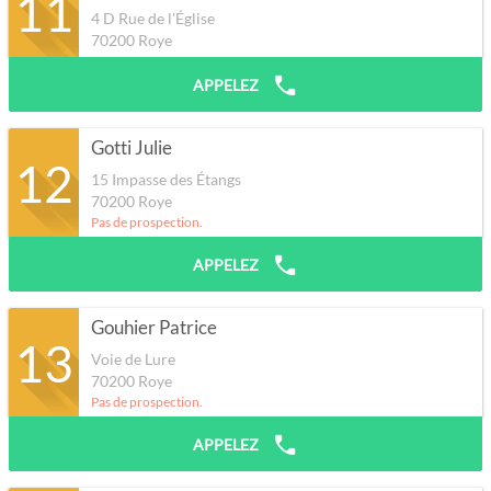
11
4 D Rue de l'Église
70200
Roye
APPELEZ
Gotti Julie
12
15 Impasse des Étangs
70200
Roye
Pas de prospection.
APPELEZ
Gouhier Patrice
13
Voie de Lure
70200
Roye
Pas de prospection.
APPELEZ