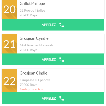
Grillot Philippe
20
32 Rue de l'Église
70200
Roye
APPELEZ
Grosjean Cyndie
21
14 A Rue des Houzards
70200
Roye
APPELEZ
Grosjean Cindie
22
1 impasse D Epenote
70200
Roye
Pas de prospection.
APPELEZ