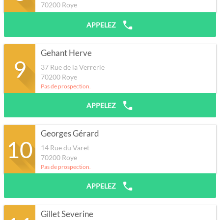
70200
Roye
APPELEZ
Gehant Herve
9
37 Rue de la Verrerie
70200
Roye
Pas de prospection.
APPELEZ
Georges Gérard
10
14 Rue du Varet
70200
Roye
Pas de prospection.
APPELEZ
Gillet Severine