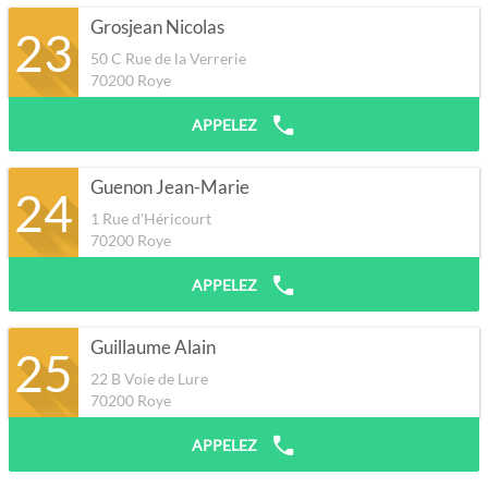
Grosjean Nicolas
23
50 C Rue de la Verrerie
70200
Roye
APPELEZ
Guenon Jean-Marie
24
1 Rue d'Héricourt
70200
Roye
APPELEZ
Guillaume Alain
25
22 B Voie de Lure
70200
Roye
APPELEZ