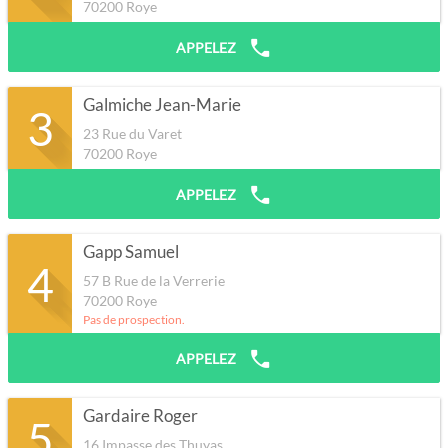
70200
Roye
APPELEZ
Galmiche Jean-Marie
3
23 Rue du Varet
70200
Roye
APPELEZ
Gapp Samuel
4
57 B Rue de la Verrerie
70200
Roye
Pas de prospection.
APPELEZ
Gardaire Roger
5
16 Impasse des Thuyas