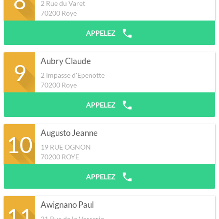
8
2 Rue du Varet
70200
Roye
APPELEZ
Aubry Claude
9
2 Impasse d'Epenotte
70200
Roye
APPELEZ
Augusto Jeanne
10
19 RUE OGNON
70200
ROYE
APPELEZ
Awignano Paul
11
21 Rue de la Verrerie