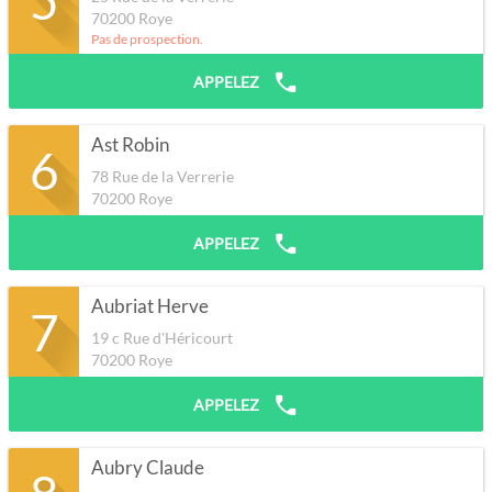
70200
Roye
Pas de prospection.
APPELEZ
Ast Robin
6
78 Rue de la Verrerie
70200
Roye
APPELEZ
Aubriat Herve
7
19 c Rue d'Héricourt
70200
Roye
APPELEZ
Aubry Claude