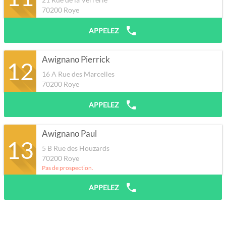
70200
Roye
APPELEZ
Awignano Pierrick
12
16 A Rue des Marcelles
70200
Roye
APPELEZ
Awignano Paul
13
5 B Rue des Houzards
70200
Roye
Pas de prospection.
APPELEZ