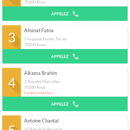
70200
Roye
APPELEZ
Ahsinat Fatna
3
5 Impasse Foules Terres
70200
Roye
APPELEZ
Alkama Brahim
4
1 Rue des Marcelles
70200
Roye
Pas de prospection.
APPELEZ
Antoine Chantal
5
25 Rue de la Verrerie