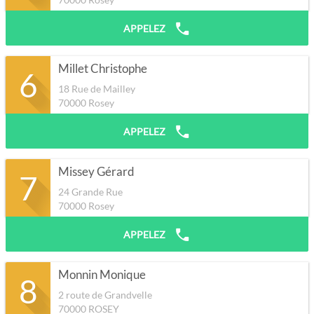
APPELEZ
Millet Christophe
6
18 Rue de Mailley
70000
Rosey
APPELEZ
Missey Gérard
7
24 Grande Rue
70000
Rosey
APPELEZ
Monnin Monique
8
2 route de Grandvelle
70000
ROSEY