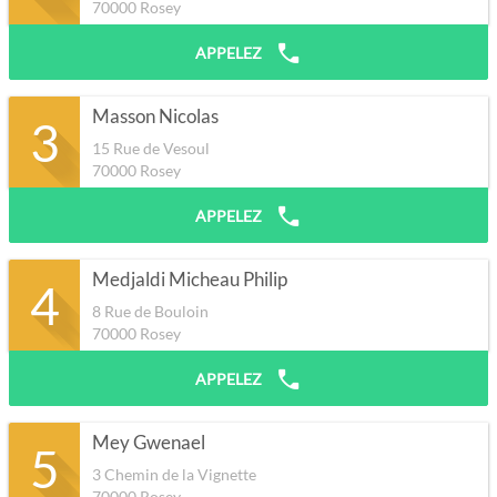
70000
Rosey
APPELEZ
Masson Nicolas
3
15 Rue de Vesoul
70000
Rosey
APPELEZ
Medjaldi Micheau Philip
4
8 Rue de Bouloin
70000
Rosey
APPELEZ
Mey Gwenael
5
3 Chemin de la Vignette
70000
Rosey