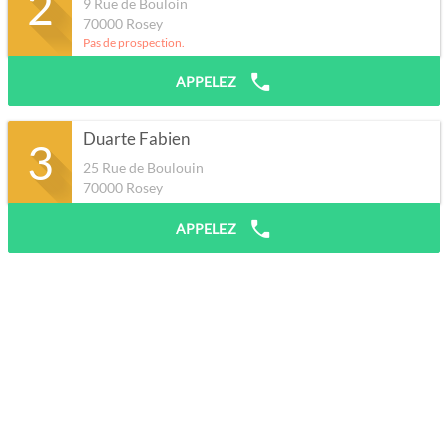
2
9 Rue de Bouloin
70000
Rosey
Pas de prospection.
APPELEZ
Duarte Fabien
3
25 Rue de Boulouin
70000
Rosey
APPELEZ