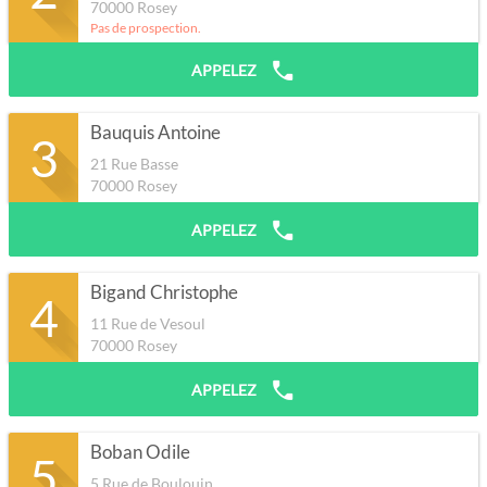
70000
Rosey
Pas de prospection.
APPELEZ
Bauquis Antoine
3
21 Rue Basse
70000
Rosey
APPELEZ
Bigand Christophe
4
11 Rue de Vesoul
70000
Rosey
APPELEZ
Boban Odile
5
5 Rue de Boulouin