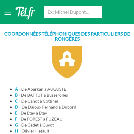
COORDONNÉES TÉLÉPHONIQUES DES PARTICULIERS DE
RONGÈRES
A
- De Abarkan à AUGUSTE
B
- De BATTUT à Busserolles
C
- De Canot à Cottinel
D
- De Dajoux Fernand à Dubord
E
- De Etay à Etay
F
- De FOREST à FUZEAU
G
- De Gadet à Guyot
H
- Olivier Hetault