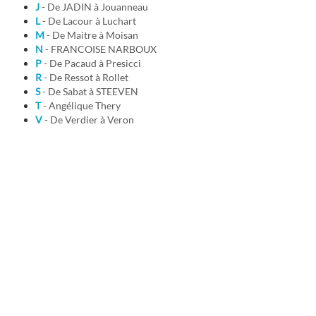
J
- De JADIN à Jouanneau
L
- De Lacour à Luchart
M
- De Maitre à Moisan
N
- FRANCOISE NARBOUX
P
- De Pacaud à Presicci
R
- De Ressot à Rollet
S
- De Sabat à STEEVEN
T
- Angélique Thery
V
- De Verdier à Veron