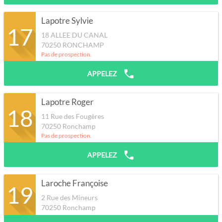
Lapotre Sylvie
17
18 ALLEE DU CANAL
70250
RONCHAMP
Pas de prospection.
APPELEZ
Lapotre Roger
18
11 Rue des Fougères
70250
Ronchamp
Pas de prospection.
APPELEZ
Laroche Françoise
19
2 Rue des Mineurs
70250
Ronchamp