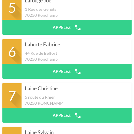
Lafouge Joel
5
1 Rue des Genêts
70250
Ronchamp
APPELEZ
Lahurte Fabrice
6
44 Rue de Belfort
70250
Ronchamp
APPELEZ
Laine Christine
7
5 route du Rhien
70250
RONCHAMP
APPELEZ
Laine Sylvain