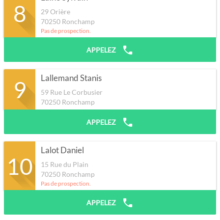
8
29 Orière
70250
Ronchamp
Pas de prospection.
APPELEZ
Lallemand Stanis
9
59 Rue Le Corbusier
70250
Ronchamp
APPELEZ
Lalot Daniel
10
15 Rue du Plain
70250
Ronchamp
Pas de prospection.
APPELEZ