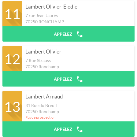
Lambert Olivier-Elodie
11
7 rue Jean Jaurès
70250
RONCHAMP
APPELEZ
Lambert Olivier
12
7 Rue Strauss
70250
Ronchamp
APPELEZ
Lambert Arnaud
13
31 Rue du Breuil
70250
Ronchamp
Pas de prospection.
APPELEZ