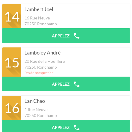
Lambert Joel
14
16 Rue Neuve
70250
Ronchamp
APPELEZ
Lamboley André
15
20 Rue de la Houillère
70250
Ronchamp
Pas de prospection.
APPELEZ
Lan Chao
16
1 Rue Neuve
70250
Ronchamp
APPELEZ