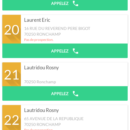
APPELEZ
Laurent Eric
20
16 RUE DU REVEREND PERE BIGOT
70250
RONCHAMP
Pas de prospection.
APPELEZ
Lautridou Rosny
21
70250
Ronchamp
APPELEZ
Lautridou Rosny
22
65 AVENUE DE LA REPUBLIQUE
70250
RONCHAMP
Pas de prospection.