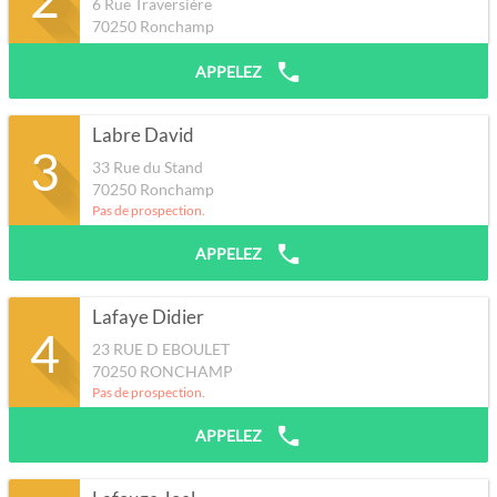
6 Rue Traversière
70250
Ronchamp
APPELEZ
Labre David
3
33 Rue du Stand
70250
Ronchamp
Pas de prospection.
APPELEZ
Lafaye Didier
4
23 RUE D EBOULET
70250
RONCHAMP
Pas de prospection.
APPELEZ