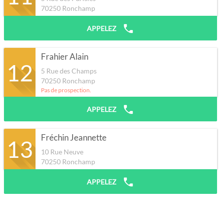
70250
Ronchamp
APPELEZ
Frahier Alain
12
5 Rue des Champs
70250
Ronchamp
Pas de prospection.
APPELEZ
Fréchin Jeannette
13
10 Rue Neuve
70250
Ronchamp
APPELEZ