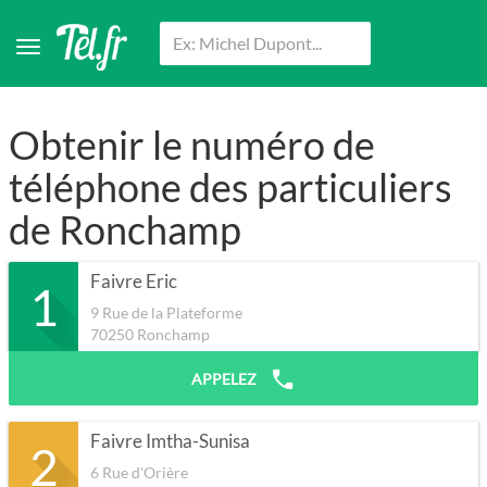
Obtenir le numéro de
téléphone des particuliers
de Ronchamp
Faivre Eric
1
9 Rue de la Plateforme
70250
Ronchamp
APPELEZ
Faivre Imtha-Sunisa
2
6 Rue d'Orière