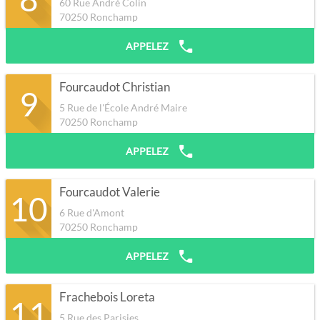
60 Rue André Colin
70250
Ronchamp
APPELEZ
Fourcaudot Christian
9
5 Rue de l'École André Maire
70250
Ronchamp
APPELEZ
Fourcaudot Valerie
10
6 Rue d'Amont
70250
Ronchamp
APPELEZ
Frachebois Loreta
11
5 Rue des Parisies