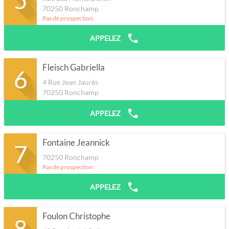
70250
Ronchamp
Pas de prospection.
APPELEZ
Fleisch Gabriella
6
4 Rue Jean Jaurès
70250
Ronchamp
APPELEZ
Fontaine Jeannick
7
70250
Ronchamp
Pas de prospection.
APPELEZ
Foulon Christophe
8