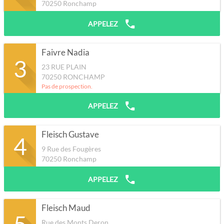
70250
Ronchamp
APPELEZ
Faivre Nadia
3
23 RUE PLAIN
70250
RONCHAMP
Pas de prospection.
APPELEZ
Fleisch Gustave
4
9 Rue des Fougères
70250
Ronchamp
APPELEZ
Fleisch Maud
5
Rue des Monts Deron