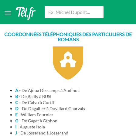
COORDONNÉES TÉLÉPHONIQUES DES PARTICULIERS DE
ROMANS
A
- De Ajoux Descamps à Audinot
B
- De Bailly à BUSI
C
- De Calvo à Curtil
D
- De Dagallier à Duvillard Charvaix
F
- William Fournier
G
- De Gaget à Grobon
I
- Auguste Isola
J
- De Josserand à Josserand