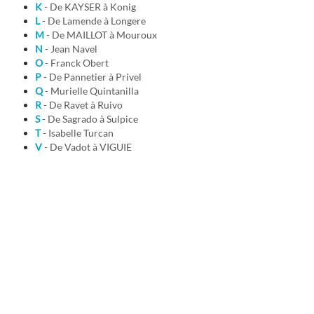
K
- De KAYSER à Konig
L
- De Lamende à Longere
M
- De MAILLOT à Mouroux
N
- Jean Navel
O
- Franck Obert
P
- De Pannetier à Privel
Q
- Murielle Quintanilla
R
- De Ravet à Ruivo
S
- De Sagrado à Sulpice
T
- Isabelle Turcan
V
- De Vadot à VIGUIE