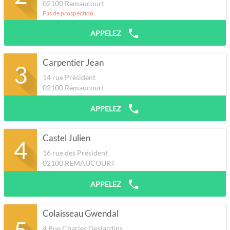
02100
Remaucourt
Pas de prospection.
APPELEZ
Carpentier Jean
3
14 rue Président
02100
Remaucourt
APPELEZ
Castel Julien
4
16 rue des Président
02100
REMAUCOURT
APPELEZ
Colaisseau Gwendal
5
4 Rue Charles Desjardins