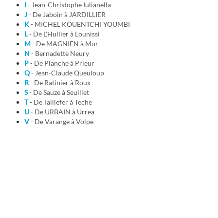
I
- Jean-Christophe Iulianella
J
- De Jaboin à JARDILLIER
K
- MICHEL KOUENTCHI YOUMBI
L
- De L'Hullier à Lounissi
M
- De MAGNIEN à Mur
N
- Bernadette Neury
P
- De Planche à Prieur
Q
- Jean-Claude Queuloup
R
- De Ratinier à Roux
S
- De Sauze à Seuillet
T
- De Taillefer à Teche
U
- De URBAIN à Urrea
V
- De Varange à Volpe