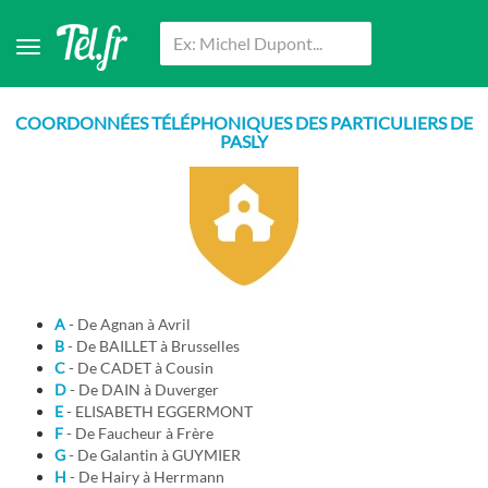
COORDONNÉES TÉLÉPHONIQUES DES PARTICULIERS DE
PASLY
A
- De Agnan à Avril
B
- De BAILLET à Brusselles
C
- De CADET à Cousin
D
- De DAIN à Duverger
E
- ELISABETH EGGERMONT
F
- De Faucheur à Frère
G
- De Galantin à GUYMIER
H
- De Hairy à Herrmann