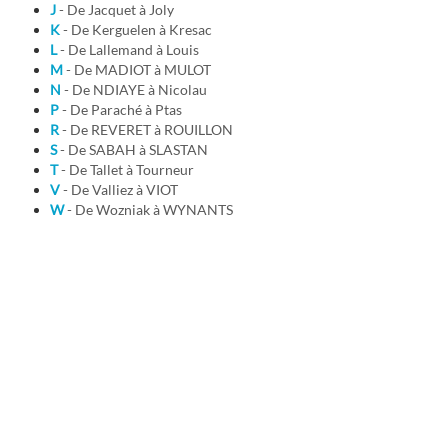
J
- De Jacquet à Joly
K
- De Kerguelen à Kresac
L
- De Lallemand à Louis
M
- De MADIOT à MULOT
N
- De NDIAYE à Nicolau
P
- De Paraché à Ptas
R
- De REVERET à ROUILLON
S
- De SABAH à SLASTAN
T
- De Tallet à Tourneur
V
- De Valliez à VIOT
W
- De Wozniak à WYNANTS