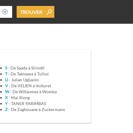
TROUVER
S
- De Saada à Sirindil
T
- De Takizawa à Tulissi
U
- Julian Ugljanin
V
- De VELIEN à Voituret
W
- De Willaumez à Womba
X
- Maï Xiong
Y
- TANER YARIMBAS
Z
- De Zaghouane à Zuckermann