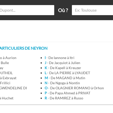
Où ?
RTICULIERS DE NEYRON
no à Aurion
I
- De Iannone à Itri
 Bulle
J
- De Jacquiot à Julien
lay
K
- De Kapell à Kreuzer
 DUTHEIL
L
- De LA PIERRE à LYAUDET
 à Exbrayat
M
- De MAGAND à Mutin
Frillici
N
- De Ngoga à Nontin
O
- De OLAGNIER ROMANO à Orhon
P
- De Papa Ahmed à PRIVAT
à Huchet
R
- De RAMIREZ à Russo