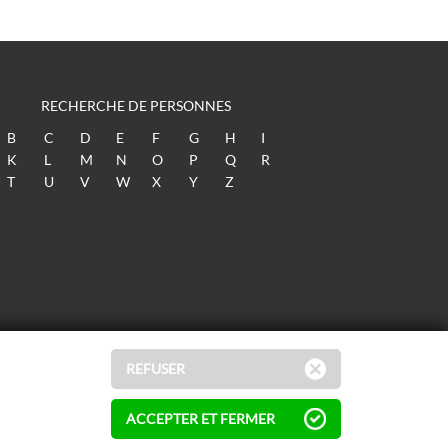
RECHERCHE DE PERSONNES
B
C
D
E
F
G
H
I
K
L
M
N
O
P
Q
R
T
U
V
W
X
Y
Z
REFUSER
ACCEPTER ET FERMER