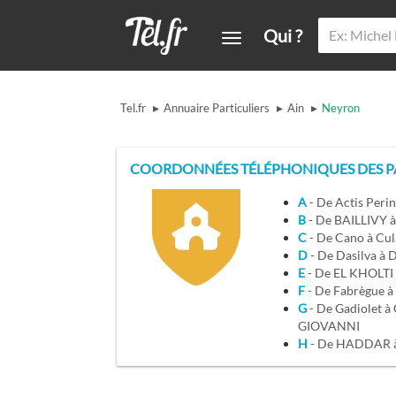
Qui ?
▸
▸
▸
Tel.fr
Annuaire Particuliers
Ain
Neyron
COORDONNÉES TÉLÉPHONIQUES DES PA
A
- De Actis Peri
B
- De BAILLIVY à
C
- De Cano à Cu
D
- De Dasilva à
E
- De EL KHOLTI
F
- De Fabrègue à 
G
- De Gadiolet à GWENDELINE DI
GIOVANNI
H
- De HADDAR 