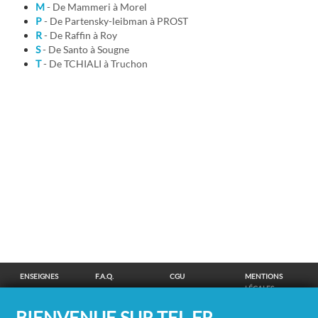
M
- De Mammeri à Morel
P
- De Partensky-leibman à PROST
R
- De Raffin à Roy
S
- De Santo à Sougne
T
- De TCHIALI à Truchon
ENSEIGNES
F.A.Q.
CGU
MENTIONS
LÉGALES
POLITIQUE DE
POLITIQUE DE
MODIFIER MES
SUPPRESSION
BIENVENUE SUR TEL.FR,
CONFIDENTIALITÉ
COOKIES
CHOIX
COORDONNÉES